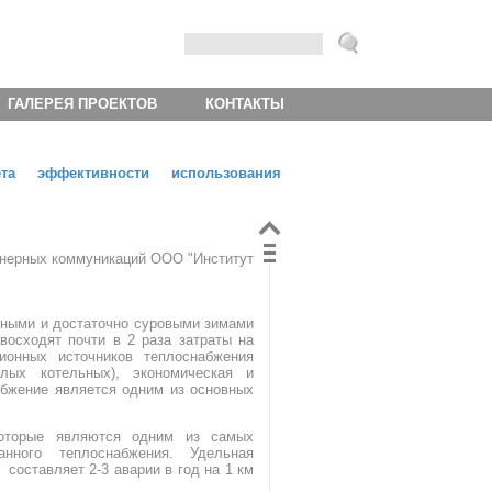
ГАЛЕРЕЯ ПРОЕКТОВ
КОНТАКТЫ
та эффективности использования
женерных коммуникаций ООО "Институт
ными и достаточ­но суровыми зимами
­восходят почти в 2 раза затраты на
ционных источников теплоснабжения
алых котельных), экономическая и
бжение является одним из основ­ных
которые являются одним из самых
нного теплоснабжения. Удельная
составляет 2-3 аварии в год на 1 км