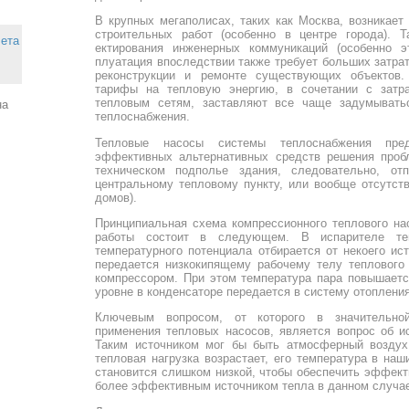
В крупных мегаполисах, таких как Москва, воз­никает
строительных работ (особенно в центре го­рода). 
чета
ектирования инженер­ных коммуникаций (особенно э
плуатация впоследствии также требует больших затра
реконструкции и ремонте существующих объектов
тарифы на тепловую энергию, в сочетании с затр
тепловым сетям, заставляют все чаще задумывать
на
теплоснабжения.
Тепловые насосы системы теплоснабжения пре
эффективных альтернативных средств решения проб
техническом подполье здания, следовательно, от
центральному тепловому пункту, или вообще отсутст
домов).
Принципиальная схема компрессионного теплового нас
работы состоит в следующем. В испарителе теп
температурного потенциала отбирается от некоего ис
передается низкокипящему рабочему телу теплового
компрессором. При этом температура пара повышаетс
уровне в конденсаторе передается в систему отопления
Ключевым вопросом, от которого в значительно
применения тепловых насосов, является вопрос об ис
Таким источником мог бы быть атмосферный воздух 
тепловая нагрузка возрастает, его температура в на
становится слишком низкой, чтобы обеспечить эффект
более эффективным источником тепла в данном случае