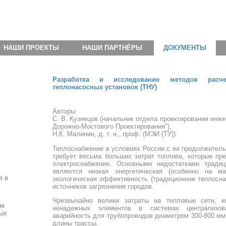
НАШИ ПРОЕКТЫ
НАШИ ПАРТНЁРЫ
ДОКУМЕНТЫ
Разработка и исследование методов расче
теплонасосных установок (ТНУ)
Авторы:
С. В. Кузнецов (начальник отдела проектирования ин
Дорожно-Мостового Проектирования"),
Н.К. Малинин, д. т. н., проф. (МЭИ (ТУ))
Теплоснабжение в условиях России с ее продолжитель
требует весьма больших затрат топлива, которые пре
электроснабжение. Основными недос­татками тради
являются низкая энер­гетическая (особенно на м
в в
экологическая эффективность (традиционное теплосна
источников загрязнения городов.
Чрезвычайно велики затраты на тепловые сети, 
ем
ненадежных элементов в системах централизова
ых
аварийность для трубопроводов диаметром 300-800 мм 
длины трассы.