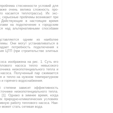
 проблема стес­ненности условий для
Также очень велика сложность про­
то касается теплотрассы). Их экс­
т, серьезные проблемы возникают при
. Действующие в настоящее время
атами на подключение к городским
ся над альтернативными способами
дставляются одним из наиболее
лемы. Они могут устанавливаться в
падает потребность подключения к
вия ЦТП (при строительстве элитных
оса изображена на рис. 1. Суть его
лового насоса тепло невысокого
точника низкопотенциального тепла и
 насоса. Полученный пар сжимается
я и тепло на нужном температурном
 и горячего водоснабжения.
й степени зависит эффективность
точнике низкопотенциального тепла.
[1]. Однако в зимнее время, когда
ших природно-климатических условиях
ивную работу теплового насоса. Наи­
 может стать сетевая вода.