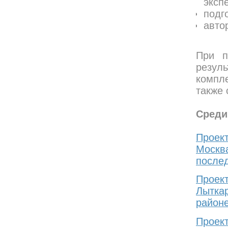
эксп
подг
авто
При п
резул
компле
также 
Среди
Проек
Москв
послед
Проект
Лытка
районе
Проек