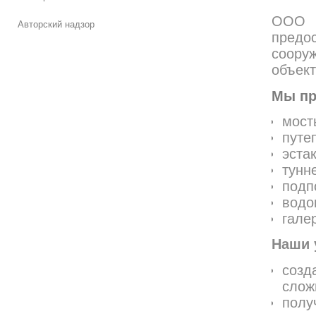
ООО 
Авторский надзор
предо
сооруж
объект
Мы пр
мост
путе
эста
тунн
подп
водо
гале
Наши 
созд
слож
полу