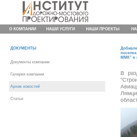
О КОМПАНИИ
НАШИ УСЛУГИ
НАШИ ПРОЕКТЫ
НА
ДОКУМЕНТЫ
Добавл
поселка
ММК" в 
Документы компании
В ра
Галерея компании
"Стр
Авиац
Архив новостей
Лямци
Статьи
област