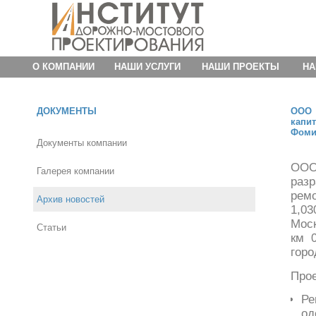
О КОМПАНИИ
НАШИ УСЛУГИ
НАШИ ПРОЕКТЫ
НА
ДОКУМЕНТЫ
ООО 
капи
Фоми
Документы компании
ООО
Галерея компании
разр
ремо
Архив новостей
1,03
Моск
Статьи
км 
горо
Прое
Ре
од