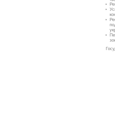
Ре
Ус
ко
Ре
по
ук
Пе
зо
Госу