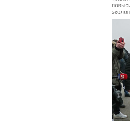
повы
эколог