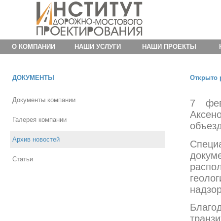
О КОМПАНИИ
НАШИ УСЛУГИ
НАШИ ПРОЕКТЫ
ДОКУМЕНТЫ
Открыто 
Документы компании
7 фев
Аксен
Галерея компании
объезд
Архив новостей
Спец
доку
Статьи
расп
геоло
надзор
Благо
транз