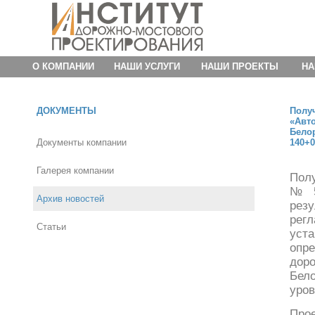
О КОМПАНИИ
НАШИ УСЛУГИ
НАШИ ПРОЕКТЫ
НА
ДОКУМЕНТЫ
Пол
«Авт
Бело
Документы компании
140+
Галерея компании
Пол
№ 5
Архив новостей
рез
рег
Статьи
уст
опр
дор
Бел
уров
Про