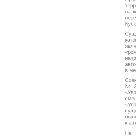
терр
на 
пере
Куск
Сущ
кате
явля
«ро
нап
авто
в ме
Схем
№ 2
«Ув
сме
«Ув
сущ
был
к ав
На 