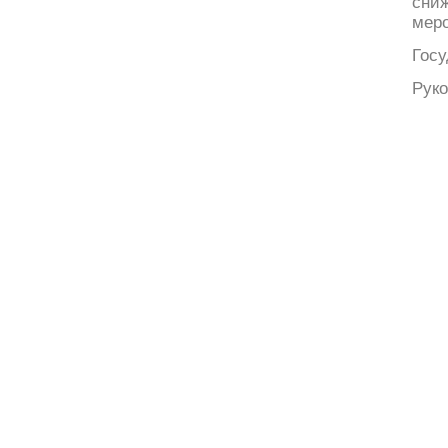
сни
меро
Госу
Руко