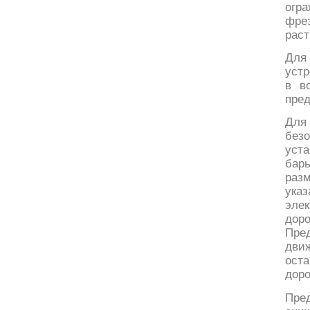
огр
фре
раст
Для
устр
в в
пред
Для
без
уст
бар
раз
ука
эле
дор
Пре
дви
ост
доро
Пред