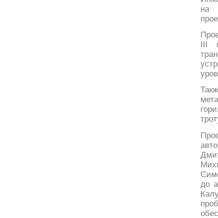
на 
прое
Про
III
тра
уст
уров
Так
мета
гор
трот
Про
авт
Дми
Мих
Симф
до а
Кал
про
обе