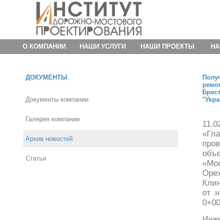
О КОМПАНИИ
НАШИ УСЛУГИ
НАШИ ПРОЕКТЫ
НА
ДОКУМЕНТЫ
Полу
ремо
Брес
Документы компании
"Укра
Галерея компании
11.
«Гла
Архив новостей
про
объ
Статьи
«Мо
Орех
Кли
от 
0+00
Инж