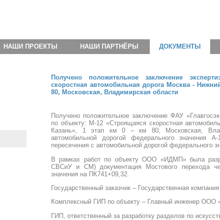
НАШИ ПРОЕКТЫ
НАШИ ПАРТНЁРЫ
ДОКУМЕНТЫ
Получено положительное заключение эксперт
скоростная автомобильная дорога Москва - Нижний 
80, Московская, Владимирская области
Получено положительное заключение ФАУ «Главгосэкс
по объекту: М-12 «Строящаяся скоростная автомобил
Казань», 1 этап км 0 – км 80, Московская, Вла
автомобильной дорогой федерального значения А
пересечения с автомобильной дорогой федерального зн
В рамках работ по объекту ООО «ИДМП» была разра
СВСиУ и СМ) документация Мостового перехода че
значения на ПК741+09,32.
Государственный заказчик – Государственная компания
Комплексный ГИП по объекту – Главный инженер ООО «
ГИП, ответственный за разработку разделов по искус