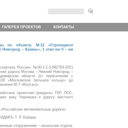
ГАЛЕРЕЯ ПРОЕКТОВ
КОНТАКТЫ
изы по объекту: М-12 «Строящаяся
Новгород – Казань», 1 этап км 0 – км
пертиза России» №00-1-1-3-082783-2021
ьная дорога Москва - Нижний Новгород –
димирская области (от пересечения с
-108 «Московское большое кольцо» до
ачения М-7 «Волга»)».
ботана проектная (разделы ТКР, ПОС,
рез реку Чернишка и дорогу местного
 «Российские автомобильные дороги».
ИДМП» Т. Р. Бабаев.
ственным сооружениям
– начальник отдела