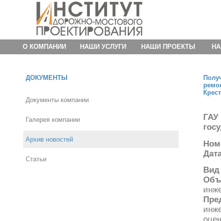
О КОМПАНИИ
НАШИ УСЛУГИ
НАШИ ПРОЕКТЫ
НА
ДОКУМЕНТЫ
Полу
ремо
Крес
Документы компании
ГАУ
Галерея компании
гос
Архив новостей
Ном
Дат
Статьи
Вид
Объ
инж
Пре
инж
оце