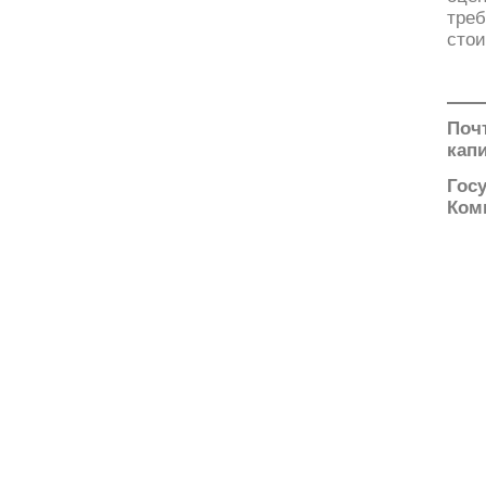
тре
сто
Поч
кап
Гос
Ком