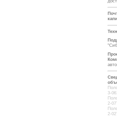
дост
Поч
кап
Тех
Под
"Сиб
Про
Ко
авто
Све
объ
Поло
3-06
Поло
2-07
Поло
2-02