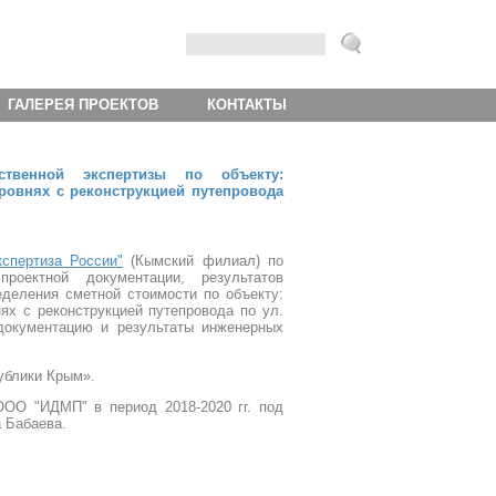
ГАЛЕРЕЯ ПРОЕКТОВ
КОНТАКТЫ
ственной экспертизы по объекту:
ровнях с реконструкцией путепровода
спертиза России"
(Кымский филиал)
по
проектной документации, результатов
еделения сметной стоимости по объекту:
ях с реконструкцией путепровода по ул.
 документацию и результаты инженерных
ублики Крым».
ООО "ИДМП" в период 2018-2020 гг. под
 Бабаева.