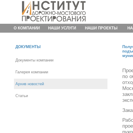
О КОМПАНИИ
НАШИ УСЛУГИ
НАШИ ПРОЕКТЫ
НА
ДОКУМЕНТЫ
Полу
подъ
муни
Документы компании
Про
Галерея компании
по о
отх
Архив новостей
Моск
зак
Статьи
эксп
Зака
Раб
прое
рук