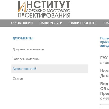
О КОМПАНИИ
НАШИ УСЛУГИ
НАШИ ПРОЕКТЫ
НА
ДОКУМЕНТЫ
Полу
прое
авто
Документы компании
ГАУ
Галерея компании
эксп
Архив новостей
Ном
Дат
Статьи
Вид
Объ
Пре
сме