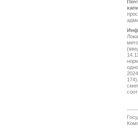
Поч
кап
про
адми
Инф
Лок
мет
(вве
14.1
норм
одн
2024
174
сме
соот
Госу
Ком