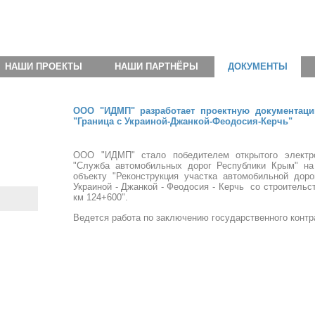
НАШИ ПРОЕКТЫ
НАШИ ПАРТНЁРЫ
ДОКУМЕНТЫ
ООО "ИДМП" разработает проектную документаци
"Граница с Украиной-Джанкой-Феодосия-Керчь"
ООО "ИДМП" стало победителем открытого электр
"Служба автомобильных дорог Республики Крым" на 
объекту "Реконструкция участка автомобильной дор
Украиной - Джанкой - Феодосия - Керчь со строительс
км 124+600".
Ведется работа по заключению государственного конт