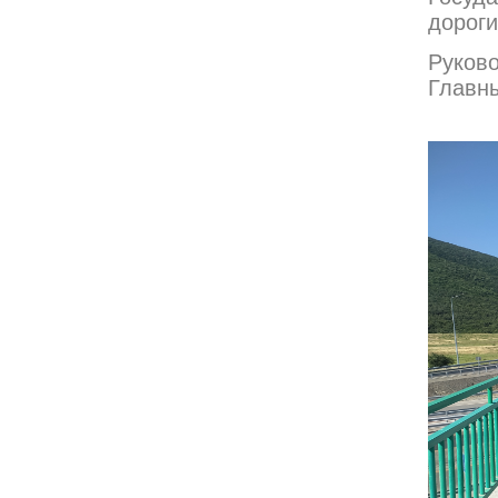
дорог
Руков
Главн