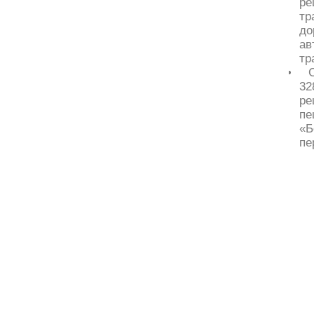
ре
тр
д
ав
тр
32
р
пе
«Б
пе