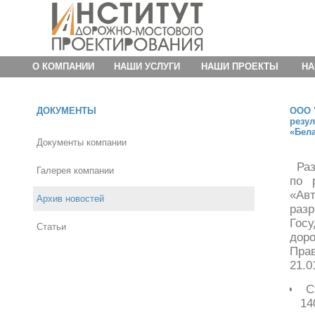
О КОМПАНИИ
НАШИ УСЛУГИ
НАШИ ПРОЕКТЫ
НА
ДОКУМЕНТЫ
ООО 
резу
«Бел
Документы компании
Ра
Галерея компании
по 
«Ав
Архив новостей
раз
Гос
Статьи
дор
Пра
21.0
С
14