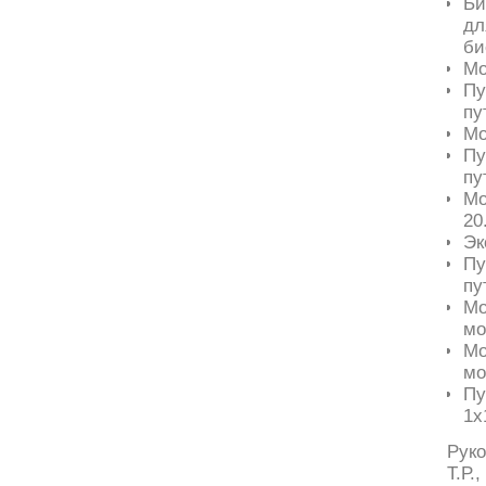
Би
дл
би
Мо
Пу
пу
Мо
Пу
пу
Мо
20
Эк
Пу
пу
Мо
мо
Мо
мо
Пу
1x
Рук
Т.Р.