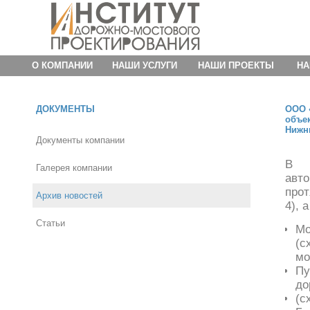
О КОМПАНИИ
НАШИ УСЛУГИ
НАШИ ПРОЕКТЫ
НА
ДОКУМЕНТЫ
ООО 
объе
Нижн
Документы компании
В р
Галерея компании
авт
прот
Архив новостей
4), 
Статьи
Мо
(с
мо
Пу
до
(с