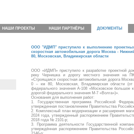
НАШИ ПРОЕКТЫ
НАШИ ПАРТНЁРЫ
ДОКУМЕНТЫ
ООО "ИДМП" приступило к выполнению проектных 
скоростная автомобильная дорога Москва - Нижний 
80, Московская, Владимирская области
ООО «ИДМП» приступило к разработке проектной док
реку Чернишка и дорогу местного значения на ПК
«Строящаяся скоростная автомобильная дорога Москва 
0 – км 80, Московская, Владимирская области (от
федерального значения А-108 «Московское большое к
дорогой федерального значения М-7 «Волга»)».
Основания для выполнения работ:
1. Государственная программа Российской Федерац
утвержденная постановлением Правительства Российск
2. Комплексный план модернизации и расширения маг
2024 года, утвержденный распоряжением Правительст
2018 года № 2101-р;
3. Программа деятельности Государственной компан
утверждённая распоряжением Правительства Российс
2146-р;