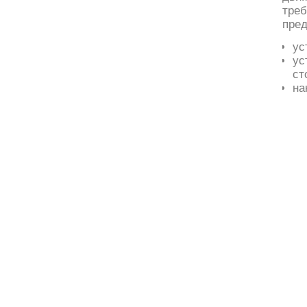
тре
пре
ус
ус
ст
на