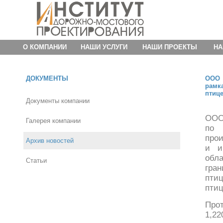
О КОМПАНИИ
НАШИ УСЛУГИ
НАШИ ПРОЕКТЫ
НА
ДОКУМЕНТЫ
ООО 
рамк
птиц
Документы компании
ООО
Галерея компании
по 
прои
Архив новостей
и и
обл
Статьи
гра
пти
пти
Про
1,22