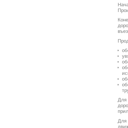
Нач
Про
Кон
доро
въез
Прод
об
ув
об
об
ис
об
об
тр
Для
дор
при
Для
дви