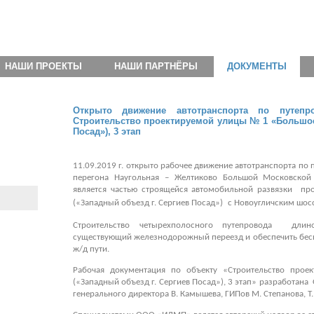
НАШИ ПРОЕКТЫ
НАШИ ПАРТНЁРЫ
ДОКУМЕНТЫ
Открыто движение автотранспорта по путеп
Строительство проектируемой улицы № 1 «Большое 
Посад»), 3 этап
11.09.2019 г. открыто рабочее движение автотранспорта п
перегона Наугольная – Желтиково Большой Московско
является частью строящейся автомобильной развязки п
(
«
Западный объезд г. Сергиев Посад»)
с Новоугличским шосс
Строительство четырехполосного путепровода длин
существующий железнодорожный переезд и обеспечить бесп
ж/д пути.
Рабочая документация по объекту «Строительство пр
(
«
Западный объезд г. Сергиев Посад»), 3 этап» разработа
генерального директора В. Камышева, ГИПов М. Степанова, Т. 