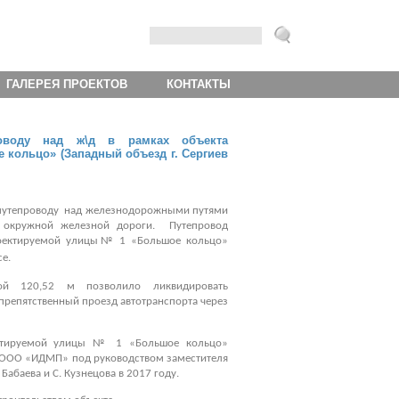
ГАЛЕРЕЯ ПРОЕКТОВ
КОНТАКТЫ
роводу над ж\д в рамках объекта
кольцо» (Западный объезд г. Сергиев
о путепроводу над железнодорожными путями
й окружной железной дороги. Путепровод
роектируемой улицы№ 1 «Большое кольцо»
е.
ой 120,52 м позволило ликвидировать
репятственный проезд автотранспорта через
оектируемой улицы № 1 «Большое кольцо»
на ООО «ИДМП» под руководством заместителя
Бабаева и С. Кузнецова в 2017 году.