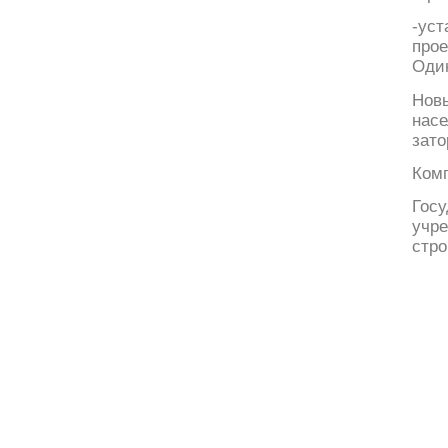
-ус
прое
Оди
Нов
нас
зато
Ком
Гос
учр
стро