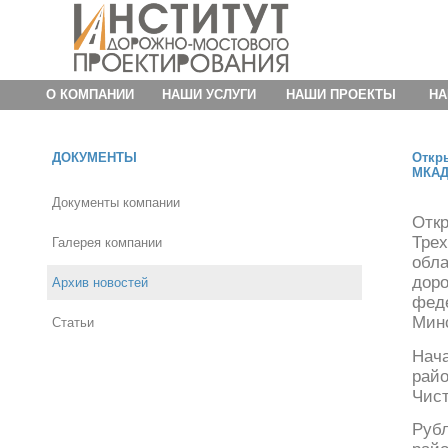
О КОМПАНИИ
НАШИ УСЛУГИ
НАШИ ПРОЕКТЫ
НА
ДОКУМЕНТЫ
Откр
МКАД
Документы компании
Отк
Тре
Галерея компании
обл
доро
Архив новостей
фед
Минс
Статьи
Нач
рай
Чист
Руб