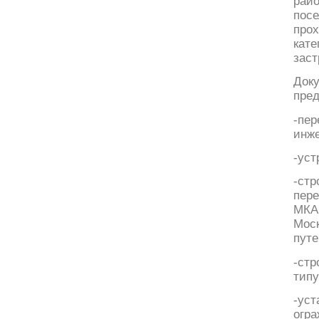
райо
пос
про
кат
заст
Док
пред
-пе
инж
-уст
-ст
пер
МКА
Мос
путе
-стр
типу
-ус
огра