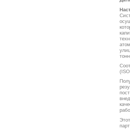
Нас
Сис
осущ
кот
кап
тех
ато
ули
тонн
Соо
(ISO
Пол
резу
пос
вне
кач
рабо
Это
пар