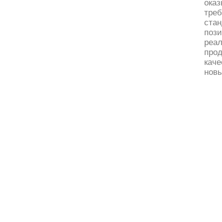
ока
тре
ста
поз
реа
про
кач
нов