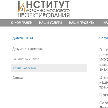
О КОМПАНИИ
НАШИ УСЛУГИ
НАШИ ПРОЕКТЫ
НА
ДОКУМЕНТЫ
Получ
Документы компании
В с
рес
Галерея компании
ИС
«Евр
Архив новостей
знак
Это
Статьи
наш
треб
Орг
Сер
Дат