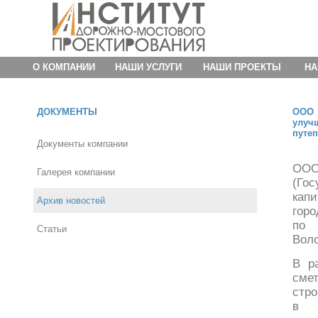
О КОМПАНИИ
НАШИ УСЛУГИ
НАШИ ПРОЕКТЫ
НА
ДОКУМЕНТЫ
ООО 
улуч
путе
Документы компании
ОО
Галерея компании
(Го
кап
Архив новостей
горо
по 
Статьи
Воло
В р
сме
стро
в н