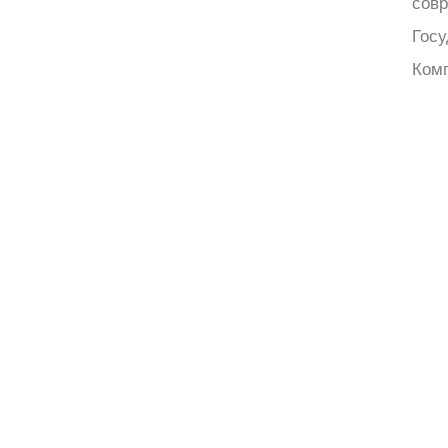
сов
Госу
Комп