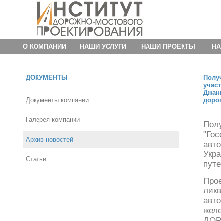
О КОМПАНИИ
НАШИ УСЛУГИ
НАШИ ПРОЕКТЫ
НА
ДОКУМЕНТЫ
Полу
участ
Джан
Документы компании
дорог
Галерея компании
По
"Го
Архив новостей
авт
Укр
Статьи
путе
Про
лик
авт
жел
ДОР