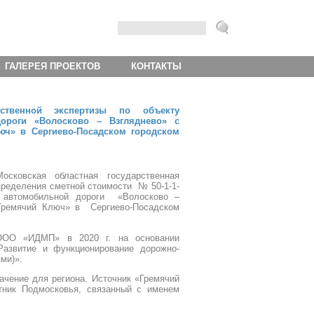
ГАЛЕРЕЯ ПРОЕКТОВ
КОНТАКТЫ
рственной экспертизы по объекту
ороги «Волосково – Взгляднево» с
юч» в Сергиево-Посадском городском
сковская областная государственная
пределения сметной стоимости № 50-1-1-
а автомобильной дороги «Волосково –
«Гремячий Ключ» в Сергиево-Посадском
 ООО «ИДМП» в 2020 г. на основании
Развитие и функционирование дорожно-
ями)».
ачение для региона. Источник «Гремячий
тник Подмосковья, связанный с именем