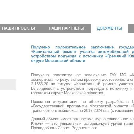
НАШИ ПРОЕКТЫ
НАШИ ПАРТНЁРЫ
ДОКУМЕНТЫ
Получено положительное заключение госуда
«Капитальный ремонт участка автомобильной д
устройством подъезда к источнику «Гремячий Кл
округе Московской области
Получено положительное заключение ГАУ МО «Мо
экспертиза» по результатам проверки достоверности о
2-1556-20 по титулу: «Капитальный ремонт участк
Взгляднево» с устройством подъезда к источнику 
городском округе Московской области».
Проектная документация по объекту разработана
«Государственной программы Московской области «
транспортного комплекса на 2017-2024 г.г.» (с изменени
Данный объект имеет важное культурно-социальное зн
Ключ» — это уникальный историко-культурный памя
Преподобного Сергия Радонежского.