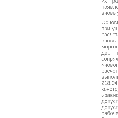
их ра
появл
вновь 
Основ
при у
расче
внов
мороз
две п
сопряж
«ново
расче
выпол
218.04
конст
«равн
допус
допус
рабоче