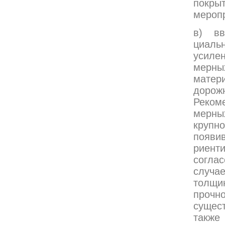
покрыт
меропр
в) вв
циаль
усиле
мерны
матер
дорож
Реком
мерны
крупн
появ
риент
согла
случа
толщи
проч
сущес
также