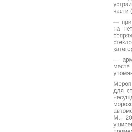
устра
части 
— при
на не
сопря
стекл
катего
— арм
месте
упомян
Мероп
для с
несу
мороз
автом
М., 2
ушире
проме