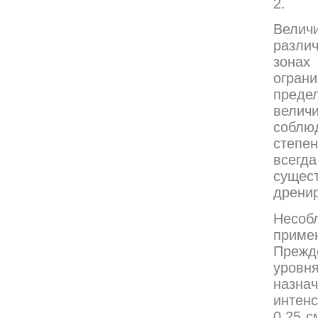
2.
Велич
разли
зонах
огран
преде
величи
соблю
степен
всег
сущес
дрени
Несоб
приме
Прежд
уровн
назн
интен
0,25 с