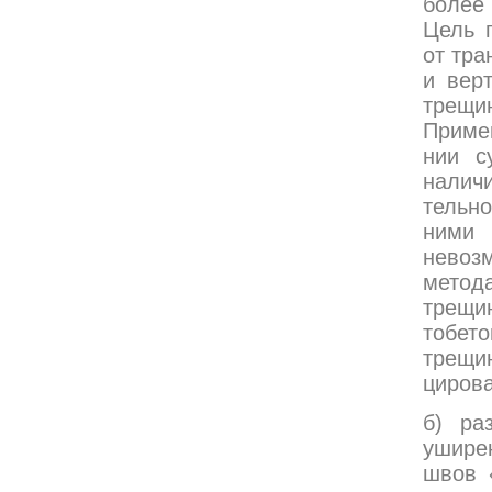
более
Цель 
от тра
и вер
трещи
При­ме
нии с
налич
тельн
ними 
невоз
метод
трещи
тобет
трещи
цирова
б) ра
ушире
швов 