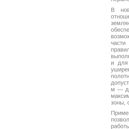
В нов
отнош
земля
обесп
возмо
части
прави
выпол
и для
ушире
полот
допуст
м — дл
макси
зоны,
Приме
позво
работы