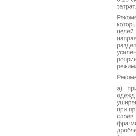
затрат
Реком
котор
целей
напра
разде
усиле
ропри
режима
Реком
а) пр
одежд 
ушире
при п
слоев
фрагм
дробл