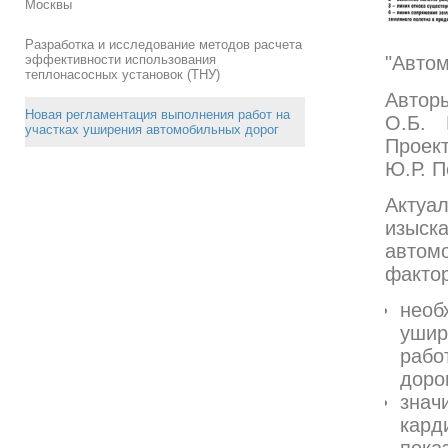
Москвы
Разработка и исследование методов расчета
эффективности использования
"Автом
теплонасосных установок (ТНУ)
Автор
Новая регламентация выполнения работ на
О.Б. 
участках уширения автомобильных дорог
Проект
Ю.Р. П
Акту
изыск
автом
факто
необ
ушир
рабо
доро
зна
кард