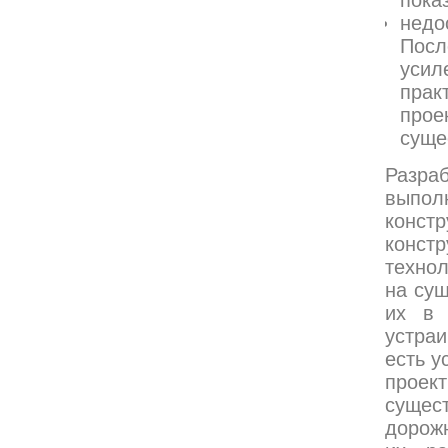
пока
недо
Посл
усил
прак
про
суще
Разр
выпол
конст
конст
техно
на су
их в 
устра
есть у
проек
сущес
дорожн