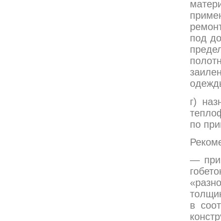
матер
примен
ремон
под д
преде
полот
заиле
одежд
г) на
тепло
по при
Реком
— при
гобет
«разн
толщин
в соо
конс